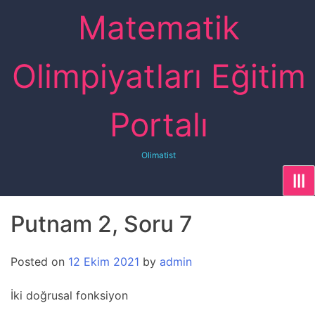
Skip
Matematik
to
content
Olimpiyatları Eğitim
Portalı
Olimatist
|||
Putnam 2, Soru 7
Posted on
12 Ekim 2021
by
admin
İki doğrusal fonksiyon