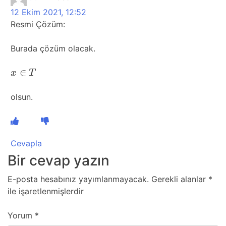
12 Ekim 2021, 12:52
Resmi Çözüm:
Burada çözüm olacak.
∈
x
∈
T
x
T
olsun.
Cevapla
Bir cevap yazın
E-posta hesabınız yayımlanmayacak.
Gerekli alanlar
*
ile işaretlenmişlerdir
Yorum
*