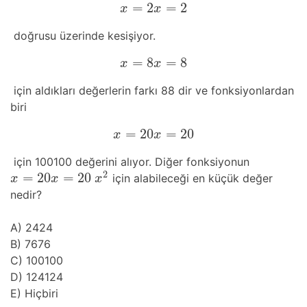
=
2
=
2
x
=
2
x
=
2
x
x
doğrusu üzerinde kesişiyor.
=
8
=
8
x
=
8
x
=
8
x
x
için aldıkları değerlerin farkı 88 dir ve fonksiyonlardan
biri
=
20
=
20
x
=
20
x
=
20
x
x
için 100100 değerini alıyor. Diğer fonksiyonun
2
=
20
=
20
için alabileceği en küçük değer
x
=
20
x
=
20
x
2
x
x
x
nedir?
A) 2424
B) 7676
C) 100100
D) 124124
E) Hiçbiri