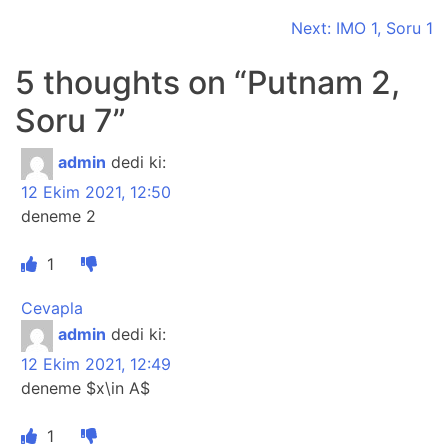
Yazı
Next:
IMO 1, Soru 1
dolaşımı
5 thoughts on “
Putnam 2,
Soru 7
”
admin
dedi ki:
12 Ekim 2021, 12:50
deneme 2
1
Cevapla
admin
dedi ki:
12 Ekim 2021, 12:49
deneme $x\in A$
1