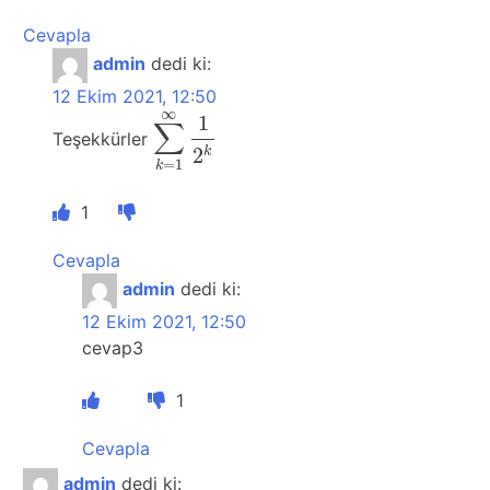
Cevapla
admin
dedi ki:
12 Ekim 2021, 12:50
∞
1
∑
Teşekkürler
∑
k
=
1
∞
1
2
k
2
k
=
1
k
1
Cevapla
admin
dedi ki:
12 Ekim 2021, 12:50
cevap3
1
Cevapla
admin
dedi ki: